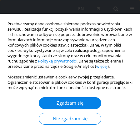
EN
PL
Przetwarzamy dane osobowe zbierane podczas odwiedzania
serwisu. Realizacja funkcji pozyskiwania informacji o użytkownikach
i ich zachowaniu odbywa się poprzez dobrowolnie wprowadzone w
formularzach informacje oraz zapisywanie w urządzeniach
końcowych plików cookies (tzw. ciasteczka). Dane, w tym pliki
cookies, wykorzystywane są w celu realizacji usług, zapewnienia
wygodnego korzystania ze strony oraz w celu monitorowania
ruchu zgodnie z
Polityką prywatności
. Dane są także zbierane i
przetwarzane przez narzędzie Google Analytics (
więcej
).
Autor
Bartosz Mertas
Możesz zmienić ustawienia cookies w swojej przeglądarce.
Ograniczenie stosowania plików cookies w konfiguracji przeglądarki
może wpłynąć na niektóre funkcjonalności dostępne na stronie.
PRACA ORYGINALNA
Zmienność właściwości węgli koksowych w
Zgadzam się
zależności od ich uziarnienia
Bartosz Mertas
,
Marek Ściążko
Nie zgadzam się
Zeszyty Naukowe Instytutu Gospodarki Surowcami Mineralnymi i
Energią Polskiej Akademii Nauk 2019;108:111-125
DOI
:
https://doi.org/10.24425/znigsme.2019.128666