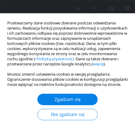
EN
PL
Przetwarzamy dane osobowe zbierane podczas odwiedzania
serwisu. Realizacja funkcji pozyskiwania informacji o użytkownikach
i ich zachowaniu odbywa się poprzez dobrowolnie wprowadzone w
formularzach informacje oraz zapisywanie w urządzeniach
końcowych plików cookies (tzw. ciasteczka). Dane, w tym pliki
cookies, wykorzystywane są w celu realizacji usług, zapewnienia
wygodnego korzystania ze strony oraz w celu monitorowania
ruchu zgodnie z
Polityką prywatności
. Dane są także zbierane i
przetwarzane przez narzędzie Google Analytics (
więcej
).
Oświadczenie redakcji
Możesz zmienić ustawienia cookies w swojej przeglądarce.
Ograniczenie stosowania plików cookies w konfiguracji przeglądarki
Czasopismo publikowane jest w wersji papierowej, którą
może wpłynąć na niektóre funkcjonalności dostępne na stronie.
należy traktować jako wersję pierwotną. Wszelkie pojawiające
się wersje on-line są wersjami wtórnymi.
Zgadzam się
Wyślij swój artykuł
Nie zgadzam się
Dla Autorów