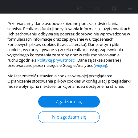
EN
PL
Przetwarzamy dane osobowe zbierane podczas odwiedzania
serwisu. Realizacja funkcji pozyskiwania informacji o użytkownikach
i ich zachowaniu odbywa się poprzez dobrowolnie wprowadzone w
formularzach informacje oraz zapisywanie w urządzeniach
końcowych plików cookies (tzw. ciasteczka). Dane, w tym pliki
cookies, wykorzystywane są w celu realizacji usług, zapewnienia
wygodnego korzystania ze strony oraz w celu monitorowania
ruchu zgodnie z
Polityką prywatności
. Dane są także zbierane i
przetwarzane przez narzędzie Google Analytics (
więcej
).
2018 vol. 107
Możesz zmienić ustawienia cookies w swojej przeglądarce.
Ograniczenie stosowania plików cookies w konfiguracji przeglądarki
PRACA ORYGINALNA
może wpłynąć na niektóre funkcjonalności dostępne na stronie.
Bilansowanie mikroinstalacji
Zgadzam się
fotowoltaicznej w
Nie zgadzam się
gospodarstwie domowym