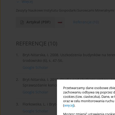
Więcej
Zeszyty Naukowe Instytutu Gospodarki Surowcami Mineralnymi i 
Artykuł
(PDF)
Referencje
(10)
REFERENCJE
(10)
1.
Bryt-Nitarska, I. 2008. Uszkodzenia budynków na ter
środowisko (6), s. 47-56.
Google Scholar
2.
Bryt-Nitarska, I. 2015. Studia nad skutkami wpływu p
Sprawozdanie końcowe. ITB, Warszawa, (praca badaw
Przetwarzamy dane osobowe zbiera
Google Scholar
zachowaniu odbywa się poprzez d
cookies (tzw. ciasteczka). Dane, w
oraz w celu monitorowania ruchu
3.
Florkowska, L. i Bryt-Nitarska, I. 2015. Społeczne aspe
(
więcej
).
Google Scholar
Możesz zmienić ustawienia cookie