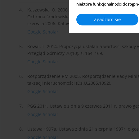
niektóre funkcjonalności dostępne
4.
Kaszowska, O. 2006. Szkody górnicze w budynkach mi
Ochrona środowiska na terenach górniczych Materiały
Zgadzam się
czerwca 2006. Katowice: ZG SiTG, s. 189–209.
Google Scholar
5.
Kowal, T. 2014. Propozycja ustalania wartości szkody
Przegląd Górniczy 70(10), s. 164–169.
Google Scholar
6.
Rozporządzenie RM 2005. Rozporządzenie Rady Minis
taksacji nieruchomości (Dz.U.2005,1092).
Google Scholar
7.
PGG 2011. Ustawie z dnia 9 czerwca 2011 r. prawo geo
Google Scholar
8.
Ustawa 1997a. Ustawa z dnia 21 sierpnia 1997r. o go
Google Scholar