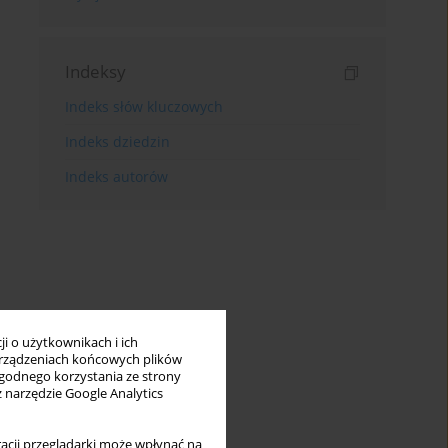
Indeksy
Indeks słów kluczowych
Indeks dziedzin
Indeks autorów
i o użytkownikach i ich
rządzeniach końcowych plików
wygodnego korzystania ze strony
z narzędzie Google Analytics
acji przeglądarki może wpłynąć na