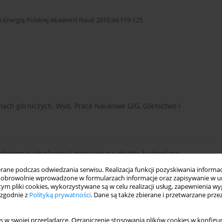
Energią Polskiej Akademii Nauk 2016;94:119-125
enach górniczych. Wyd. Prace Naukowe GIG, Górnictwo i
odziemnej eksploatacji górniczej na obiekty budowlane.
cza niepublikowana).
ne podczas odwiedzania serwisu. Realizacja funkcji pozyskiwania informacj
obrowolnie wprowadzone w formularzach informacje oraz zapisywanie w u
 tym pliki cookies, wykorzystywane są w celu realizacji usług, zapewnienia 
 zgodnie z
Polityką prywatności
. Dane są także zbierane i przetwarzane prze
kty szkód górniczych. Przegląd Górniczy 71(11), s. 101–105.
s w swojej przeglądarce. Ograniczenie stosowania plików cookies w konfigur