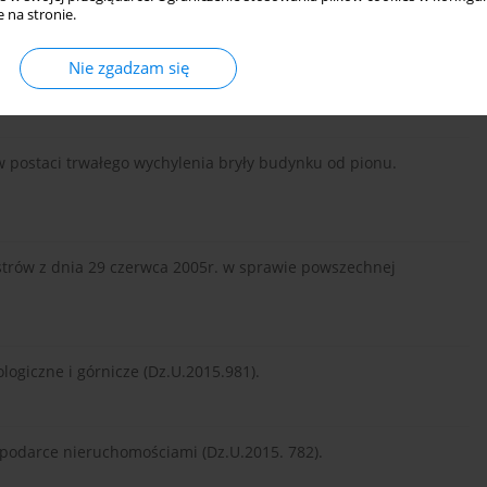
 na stronie.
eszkalnych w aspekcie społecznym i ekonomicznym. [W:]
 konferencji naukowo-technicznej. Szczyrk, 31 maja–1
Nie zgadzam się
 w postaci trwałego wychylenia bryły budynku od pionu.
trów z dnia 29 czerwca 2005r. w sprawie powszechnej
logiczne i górnicze (Dz.U.2015.981).
spodarce nieruchomościami (Dz.U.2015. 782).