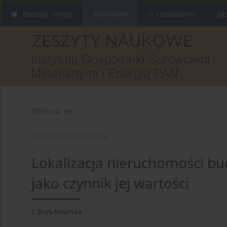
Bieżący numer
Archiwum
O czasopiśmie
Dl
2016 vol. 94
PRACA ORYGINALNA
Lokalizacja nieruchomości bu
jako czynnik jej wartości
1
I. Bryt-Nitarska