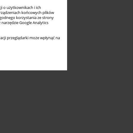
i o użytkownikach i ich
rządzeniach końcowych plików
wygodnego korzystania ze strony
z narzędzie Google Analytics
acji przeglądarki może wpłynąć na