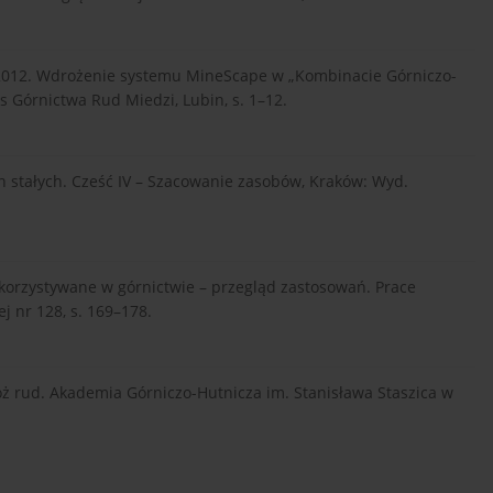
 K. 2012. Wdrożenie systemu MineScape w „Kombinacie Górniczo-
Górnictwa Rud Miedzi, Lubin, s. 1–12.
 stałych. Cześć IV – Szacowanie zasobów, Kraków: Wyd.
orzystywane w górnictwie – przegląd zastosowań. Prace
j nr 128, s. 169–178.
łóż rud. Akademia Górniczo-Hutnicza im. Stanisława Staszica w