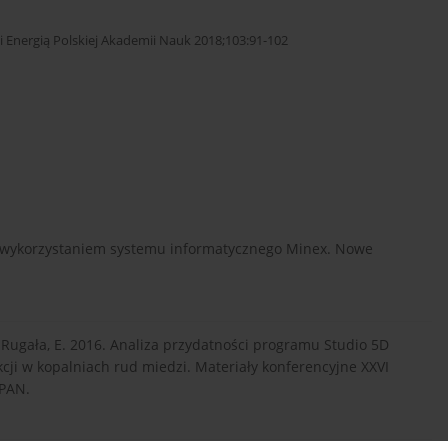
Energią Polskiej Akademii Nauk 2018;103:91-102
 z wykorzystaniem systemu informatycznego Minex. Nowe
. i Rugała, E. 2016. Analiza przydatności programu Studio 5D
i w kopalniach rud miedzi. Materiały konferencyjne XXVI
 PAN.