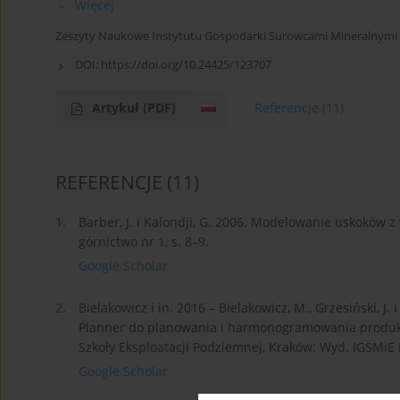
Więcej
Zeszyty Naukowe Instytutu Gospodarki Surowcami Mineralnymi i 
DOI:
https://doi.org/10.24425/123707
Artykuł
(PDF)
Referencje
(11)
REFERENCJE
(11)
1.
Barber, J. i Kalondji, G. 2006. Modelowanie uskoków
górnictwo nr 1, s. 8–9.
Google Scholar
2.
Bielakowicz i in. 2016 – Bielakowicz, M., Grzesiński, J
Planner do planowania i harmonogramowania produkcj
Szkoły Eksploatacji Podziemnej, Kraków: Wyd. IGSMiE
Google Scholar