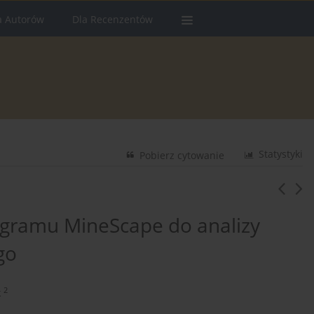
a Autorów
Dla Recenzentów
Statystyki
Pobierz cytowanie
ogramu MineScape do analizy
go
2
k