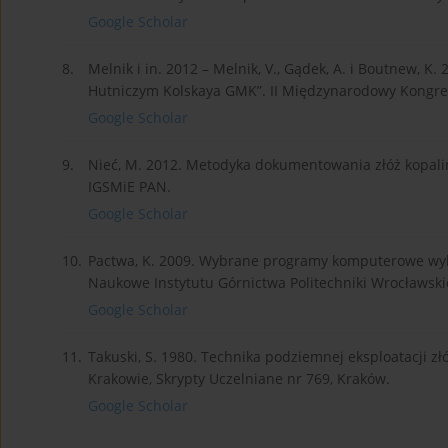
Google Scholar
8.
Melnik i in. 2012 – Melnik, V., Gądek, A. i Boutnew,
Hutniczym Kolskaya GMK”. II Międzynarodowy Kongres 
Google Scholar
9.
Nieć, M. 2012. Metodyka dokumentowania złóż kopalin
IGSMiE PAN.
Google Scholar
10.
Pactwa, K. 2009. Wybrane programy komputerowe wyk
Naukowe Instytutu Górnictwa Politechniki Wrocławskie
Google Scholar
11.
Takuski, S. 1980. Technika podziemnej eksploatacji z
Krakowie, Skrypty Uczelniane nr 769, Kraków.
Google Scholar