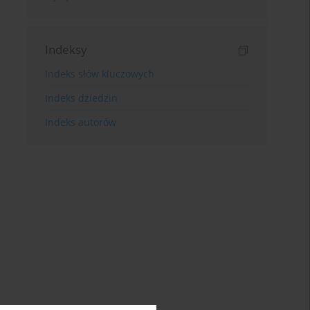
Indeksy
Indeks słów kluczowych
Indeks dziedzin
Indeks autorów