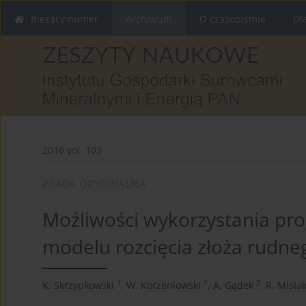
Bieżący numer
Archiwum
O czasopiśmie
Dl
2018 vol. 103
PRACA ORYGINALNA
Możliwości wykorzystania pr
modelu rozcięcia złoża rudne
1
1
2
K. Skrzypkowski
,
W. Korzeniowski
,
A. Gądek
,
R. Misia