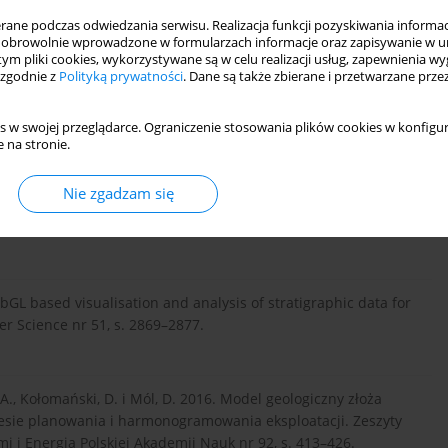
Power&bulk. Materiały Sypkie i Masowe nr 5, s. 20–22.
ne podczas odwiedzania serwisu. Realizacja funkcji pozyskiwania informacj
obrowolnie wprowadzone w formularzach informacje oraz zapisywanie w u
 tym pliki cookies, wykorzystywane są w celu realizacji usług, zapewnienia 
 zgodnie z
Polityką prywatności
. Dane są także zbierane i przetwarzane prze
lczyk, I. 2016. Modelowanie blokowe skał stropowych pokładów
spodarki Surowcami Mineralnymi i Energią Polskiej Akademii
s w swojej przeglądarce. Ograniczenie stosowania plików cookies w konfigur
 na stronie.
Nie zgadzam się
stratygraficznego złoża węgla brunatnego Bełchatów – pole
wo i Geoinżynieria – kwartalnik AGH, R. 33, z. 2, s. 107–126.
WebGL based visualisation and analysis of stratigraphic data for
r Science nr 51, s. 2869–2877.
, A., Kołomański, D. i Mól, D. 2016. Model geologiczny złoża
ocesie planowania i harmonogramowania eksploatacji. Zeszyty
i Energią Polskiej Akademii Nauk nr 92, s. 413–426.