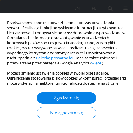
EN
PL
Przetwarzamy dane osobowe zbierane podczas odwiedzania
serwisu. Realizacja funkcji pozyskiwania informacji o użytkownikach
i ich zachowaniu odbywa się poprzez dobrowolnie wprowadzone w
formularzach informacje oraz zapisywanie w urządzeniach
końcowych plików cookies (tzw. ciasteczka). Dane, w tym pliki
cookies, wykorzystywane są w celu realizacji usług, zapewnienia
wygodnego korzystania ze strony oraz w celu monitorowania
ruchu zgodnie z
Polityką prywatności
. Dane są także zbierane i
przetwarzane przez narzędzie Google Analytics (
więcej
).
2017 vol. 99
Możesz zmienić ustawienia cookies w swojej przeglądarce.
Ograniczenie stosowania plików cookies w konfiguracji przeglądarki
PRACA ORYGINALNA
może wpłynąć na niektóre funkcjonalności dostępne na stronie.
Uwarunkowania rozwoju
Zgadzam się
polskiej energetyki w kierunku
Nie zgadzam się
mniej emisyjnej